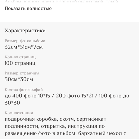
Альбом черного цвета с золотой окантовкой, такой
дизайн смотрится очень достойно и со вкусом. Внешний
Показать полностью
вид минималистичный, строгий, но при этом стильный.
Он не только солидно выглядит снаружи, но еще имеет
Характеристики
качественный и надежный блок внутри. Наш фирменный
классический блок состоит из дизайнерского картона,
Размер фотоальбома
проложенного пергаментом, и книжного переплета. Такой
32см*31см*7см
блок отлично сохраняет любимые фотографии, а также
делает альбом уникальным, ведь найти аналог в России
Кол-во страниц
невозможно.
100 страниц
Размер страницы
30см*30см
Альбом поставляется в кожаном кейсе.
Кол-во фотографий
до 400 фото 10*15 / 200 фото 15*21 / 100 фото до
30*30
Комплектация
подарочная коробка, скотч, сертификат
подлинности, открытка, инструкция по
размещению фото в альбом, бархатный чехол с