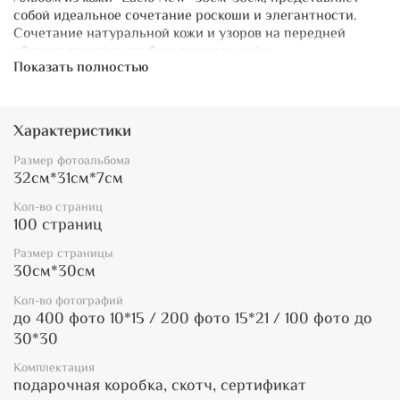
собой идеальное сочетание роскоши и элегантности.
Сочетание натуральной кожи и узоров на передней
обложке придает альбому уникальный и
Показать полностью
привлекательный внешний вид. Мы гордимся тем, что
наш альбом изготовлен из натурального материала
высочайшего качества, что обеспечивает длительный
срок службы и сохранность ваших ценных фотографий.
Характеристики
Открывая фотоальбом, вы обнаружите классический
Размер фотоальбома
блок из картонных листов, который делает его
32см*31см*7см
идеальным для организации и хранения ваших
Кол-во страниц
фотографий. Каждый лист защищен пергаментовой
100 страниц
бумагой, чтобы предотвратить возможные повреждения
и позволить вам наслаждаться своими воспоминаниями
Размер страницы
на протяжении многих лет.Фотоальбом из натуральной
30см*30см
кожи. Передняя обложка выполнена из тисненой кожи,
украшена узорами.
Кол-во фотографий
до 400 фото 10*15 / 200 фото 15*21 / 100 фото до
30*30
Комплектация
подарочная коробка, скотч, сертификат