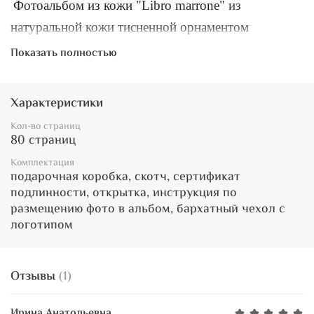
Фотоальбом из кожи "Libro marrone"
из
натуральной кожи тисненной орнаментом
стилизация под старину от итальянского
Показать полностью
производителя Tezoro может стать настоящей
находкой для подарка.
Характеристики
Как и все фотоальбомы Tezoro модель "Сиена"
имеет классический блок - плотный дизайнерский
Кол-во страниц
80 страниц
картон цвета слоновой кости, каждая страница
проложена пергаментом. Фотографии
Комплектация
подарочная коробка, скотч, сертификат
размещаются в любом порядке, разных форматов
подлинности, открытка, инструкция по
на специальный двойной скотч (идет в комплекте).
размещению фото в альбом, бархатный чехол с
На страницах можно не только делать надписи, но
логотипом
и размещать фотографии.
Отзывы
(1)
Ирина Анатольевна